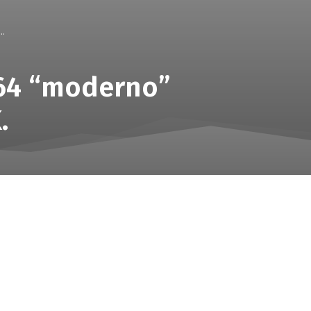
..
 64 “moderno”
.