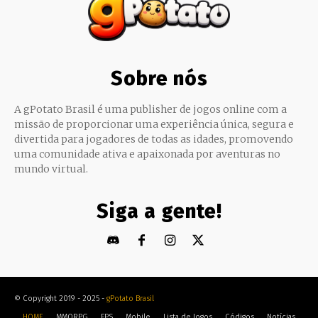
Sobre nós
A gPotato Brasil é uma publisher de jogos online com a
missão de proporcionar uma experiência única, segura e
divertida para jogadores de todas as idades, promovendo
uma comunidade ativa e apaixonada por aventuras no
mundo virtual.
Siga a gente!
© Copyright 2019 - 2025 -
gPotato Brasil
HOME
MMORPG
FPS
Mobile
Lista de Jogos
Códigos
Notícias