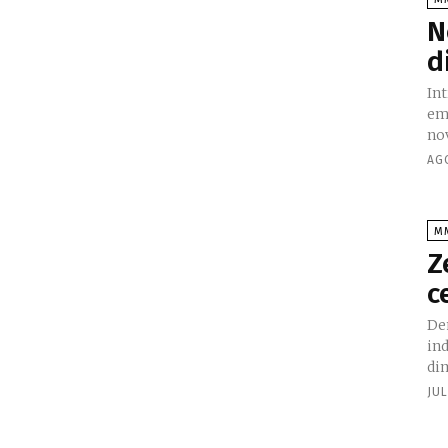
N
d
Introd
em
nov
AG
M
Z
c
Dem
in
di
JUL