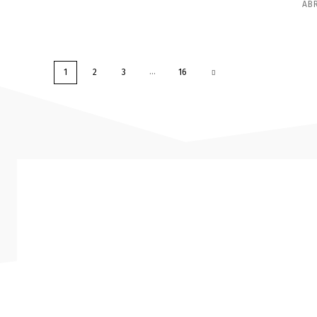
ABR
...
1
2
3
16