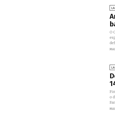
L
A
b
O C
es
de
MAI
L
D
1
Fin
o d
Fam
MAI