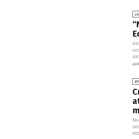
L
“
E
In
re
int
ABR
AT
C
a
m
Nova
sé
est