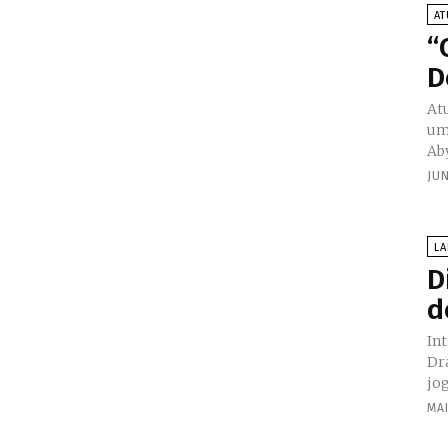
AT
“
D
Atu
um
Aby
JU
L
D
d
In
Dr
jog
MAI