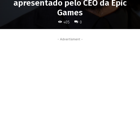
apresentado pelo CEO da Epic
Games
405
0
- Advertisment -