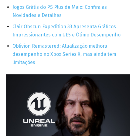
Jogos Grátis do PS Plus de Maio: Confira as
Novidades e Detalhes
Clair Obscur: Expedition 33 Apresenta Gráficos
Impressionantes com UE5 e Ótimo Desempenho
Oblivion Remastered: Atualização melhora
desempenho no Xbox Series X, mas ainda tem
limitações