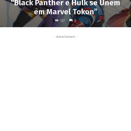
“Black Panther e Hulk se Unem
em Marvel Tokon”
137
0
- Advertisment -