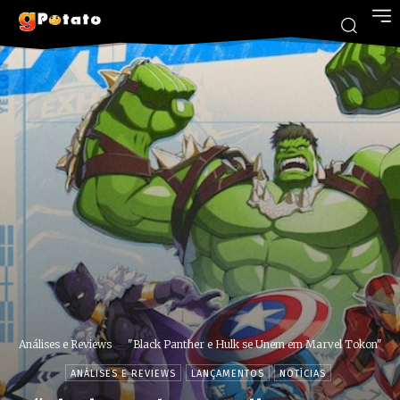
Análises e Reviews
"Black Panther e Hulk se Unem em Marvel Tokon"
ANÁLISES E REVIEWS
LANÇAMENTOS
NOTÍCIAS