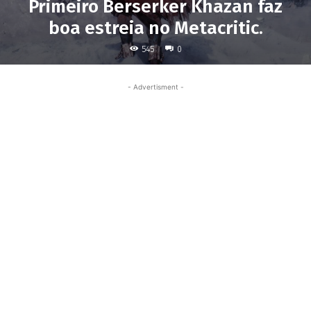
Primeiro Berserker Khazan faz
boa estreia no Metacritic.
545
0
- Advertisment -