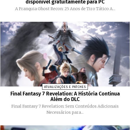
disponível gratuitamente para PC
A Franquia Ghost Recon: 25 Anos de Tiro Tático A...
ATUALIZAÇÕES E PATCHES
Final Fantasy 7 Revelation: A História Continua
Além do DLC
Final Fantasy 7 Revelation: Sem Conteúdos Adicionais
Necessários para...