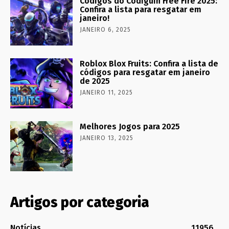
Códigos do Codiguin Free Fire 2025:
Confira a lista para resgatar em
janeiro!
JANEIRO 6, 2025
Roblox Blox Fruits: Confira a lista de
códigos para resgatar em janeiro
de 2025
JANEIRO 11, 2025
Melhores Jogos para 2025
JANEIRO 13, 2025
Artigos por categoria
Notícias
11956