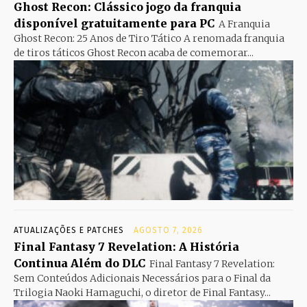
Ghost Recon: Clássico jogo da franquia
disponível gratuitamente para PC
A Franquia
Ghost Recon: 25 Anos de Tiro Tático A renomada franquia
de tiros táticos Ghost Recon acaba de comemorar...
ATUALIZAÇÕES E PATCHES
AGOSTO 7, 2026
Final Fantasy 7 Revelation: A História
Continua Além do DLC
Final Fantasy 7 Revelation:
Sem Conteúdos Adicionais Necessários para o Final da
Trilogia Naoki Hamaguchi, o diretor de Final Fantasy...