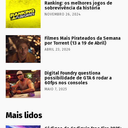
Ranking: os melhores jogos de
sobrevivência da história
NOVEMBRO 26, 2024
Filmes Mais Pirateados da Semana
por Torrent (13 a 19 de Abril)
ABRIL 23, 2026
Digital Foundry questiona
possibilidade de GTA 6 rodar a
60fps nos consoles
MAIO 7, 2025
Mais lidos