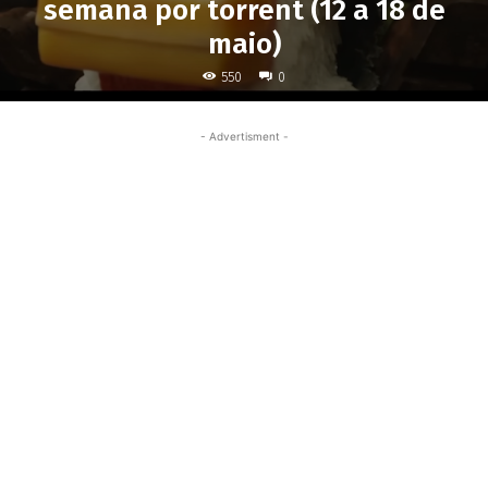
semana por torrent (12 a 18 de
maio)
550
0
- Advertisment -