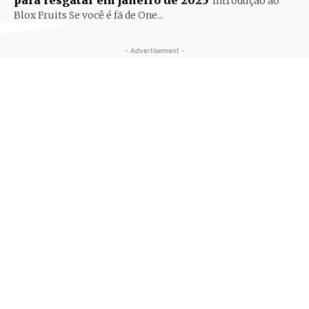
para resgatar em janeiro de 2025
Introdução ao
Blox Fruits Se você é fã de One...
- Advertisement -