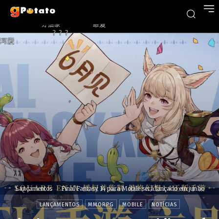
Lançamentos
Final Fantasy 14 para Mobile será lançado em junho
LANÇAMENTOS
MMORPG
MOBILE
NOTÍCIAS