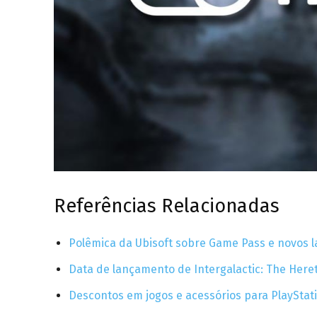
Referências Relacionadas
Polêmica da Ubisoft sobre Game Pass e novos
Data de lançamento de Intergalactic: The Here
Descontos em jogos e acessórios para PlayStat