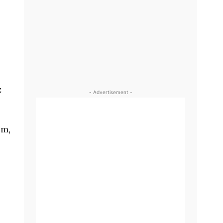
z
- Advertisement -
em,