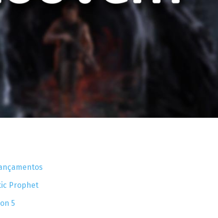
 lançamentos
tic Prophet
ion 5