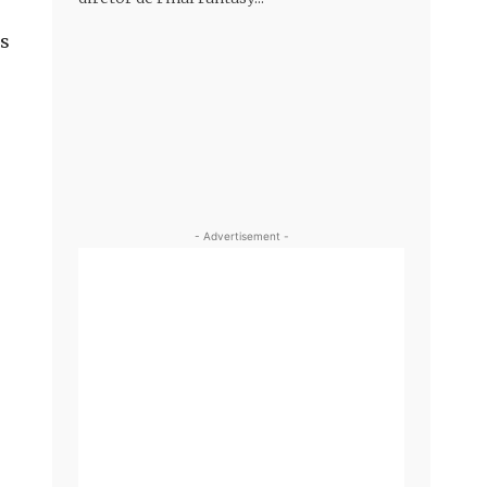
es
- Advertisement -
.