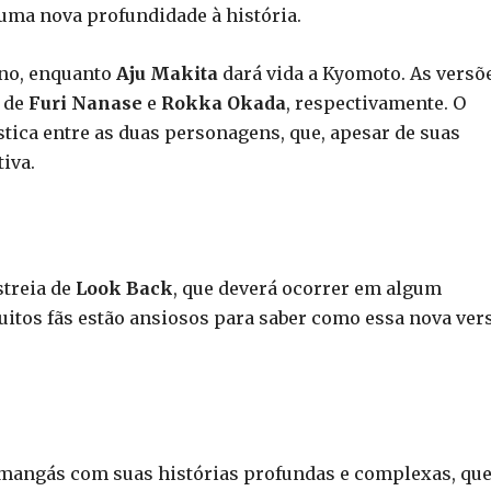
uma nova profundidade à história.
ino, enquanto
Aju Makita
dará vida a Kyomoto. As versõ
o de
Furi Nanase
e
Rokka Okada
, respectivamente. O
stica entre as duas personagens, que, apesar de suas
tiva.
streia de
Look Back
, que deverá ocorrer em algum
uitos fãs estão ansiosos para saber como essa nova ver
e mangás com suas histórias profundas e complexas, qu