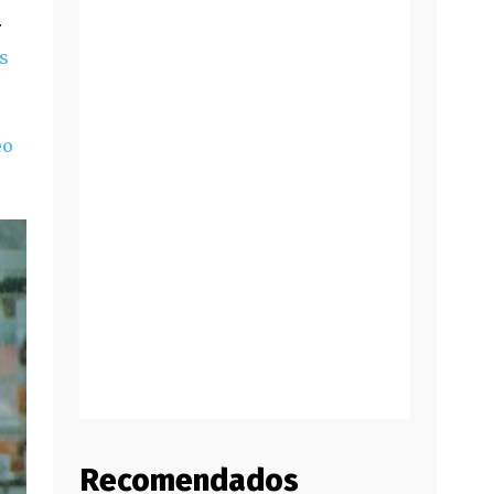
r
s
eo
Recomendados