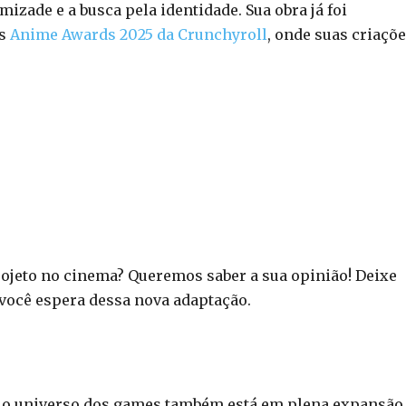
zade e a busca pela identidade. Sua obra já foi
os
Anime Awards 2025 da Crunchyroll
, onde suas criaçõ
ojeto no cinema? Queremos saber a sua opinião! Deixe
você espera dessa nova adaptação.
, o universo dos games também está em plena expansão