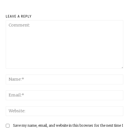
LEAVE A REPLY
Comment:
Na
Ema
Web
Save my name, email, and website in this browser for the next time I