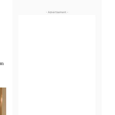
- Advertisement -
um