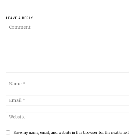
LEAVE A REPLY
Comment:
Na
Ema
Web
Save my name, email, and website in this browser for the next time I