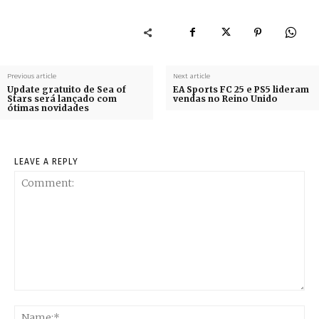
Previous article
Next article
Update gratuito de Sea of
EA Sports FC 25 e PS5 lideram
Stars será lançado com
vendas no Reino Unido
ótimas novidades
LEAVE A REPLY
Comment:
Na