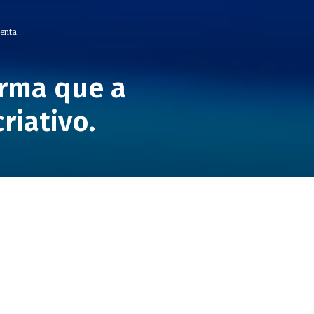
nta...
irma que a
riativo.