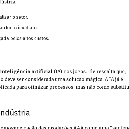
dústria.
lizar o setor.
ao lucro imediato.
ada pelos altos custos.
inteligência artificial
(IA) nos jogos. Ele ressalta que,
o deve ser considerada uma solução mágica. A IA já é
aplicada para otimizar processos, mas não como substitu
Indústria
a homogeneização das produções AAA como uma “senten