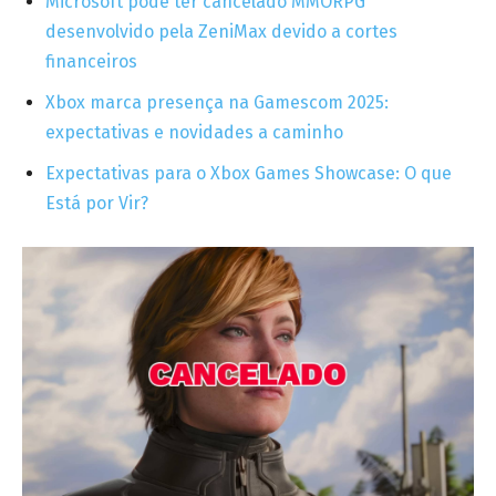
Microsoft pode ter cancelado MMORPG
desenvolvido pela ZeniMax devido a cortes
financeiros
Xbox marca presença na Gamescom 2025:
expectativas e novidades a caminho
Expectativas para o Xbox Games Showcase: O que
Está por Vir?