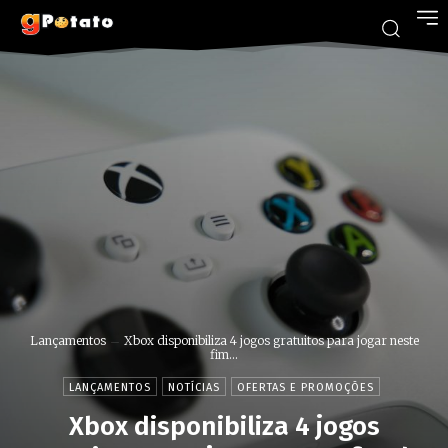
Lançamentos
Xbox disponibiliza 4 jogos gratuitos para jogar neste
fim...
LANÇAMENTOS
NOTÍCIAS
OFERTAS E PROMOÇÕES
Xbox disponibiliza 4 jogos