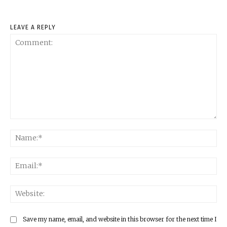
LEAVE A REPLY
Comment:
Na
Ema
Web
Save my name, email, and website in this browser for the next time I