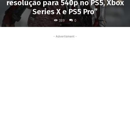
resolução para 540p no PS5, Xbox
Series X e PS5 Pro”
389
0
- Advertisment -