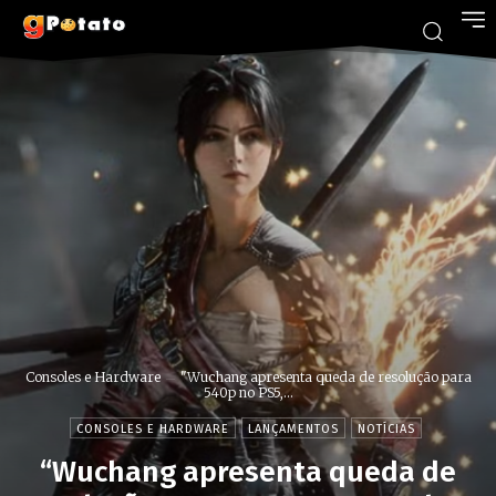
Consoles e Hardware
"Wuchang apresenta queda de resolução para
540p no PS5,...
CONSOLES E HARDWARE
LANÇAMENTOS
NOTÍCIAS
“Wuchang apresenta queda de