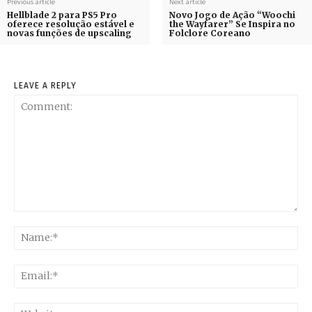
Previous article
Next article
Hellblade 2 para PS5 Pro
Novo Jogo de Ação “Woochi
oferece resolução estável e
the Wayfarer” Se Inspira no
novas funções de upscaling
Folclore Coreano
LEAVE A REPLY
Comment:
Na
Ema
Web