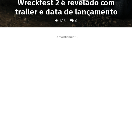
Wreckfest 2 é revelado com
trailer e data de lançamento
606
0
- Advertisment -