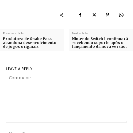
Previous article
Next article
Produtora de Snake Pass
Nintendo Switch 1 continuará
abandona desenvolvimento
recebendo suporte após o
de jogos originais
lançamento da nova versão.
LEAVE A REPLY
Comment:
Na