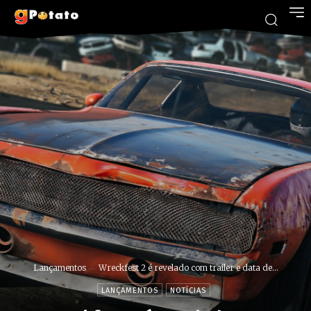
Lançamentos
Wreckfest 2 é revelado com trailer e data de...
LANÇAMENTOS
NOTÍCIAS