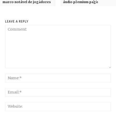
marco notável de jogadores
áudio premium pago
LEAVE A REPLY
Comment:
Na
Ema
Web