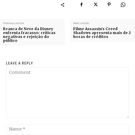
Previous article
Next article
Branca de Neve da Disney
Filme Assassin’s Creed
enfrenta fracasso: críticas
Shadows apresenta mais de 2
negativas e rejeição do
horas de créditos
público
LEAVE A REPLY
Comment:
Na