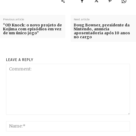
Previous article
Next article
“OD Knock: o novo projeto de
Doug Bowser, presidente da
Kojima com episódios em vez
Nintendo, anuncia
de um único jogo”
aposentadoria após 10 anos
no cargo
LEAVE A REPLY
Comment:
Na