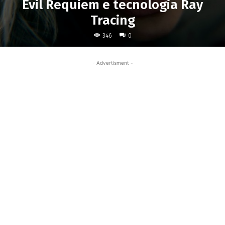
Evil Requiem e tecnologia Ray
Tracing
346
0
- Advertisment -