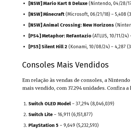
[NSW] Mario Kart 8 Deluxe
(Nintendo, 04/28/17)
[NSW] Minecraft
(Microsoft, 06/21/18) – 5,408 (3
[NSW] Animal Crossing: New Horizons
(Ninten
[PS4] Metaphor: ReFantazio
(ATLUS, 10/11/24) 
[PS5] Silent Hill 2
(Konami, 10/08/24) – 4,287 (3
Consoles Mais Vendidos
Em relação às vendas de consoles, a Nintend
mais vendido, com 37.294 unidades. Confira a 
Switch OLED Model
– 37,294 (8,046,039)
Switch Lite
– 16,911 (6,151,877)
PlayStation 5
– 9,649 (5,232,593)