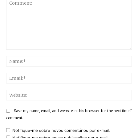
Comment:
Na
Ema
Web
Save my name, email, and website in this browser for the next time I
comment.
Notifique-me sobre novos comentários por e-mail.
Notifique-me sobre novas publicações por e-mail.