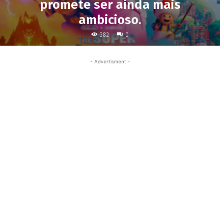
promete ser ainda mais
ambicioso.
382
0
- Advertisment -