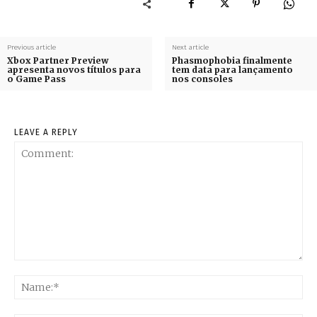
Previous article
Next article
Xbox Partner Preview
Phasmophobia finalmente
apresenta novos títulos para
tem data para lançamento
o Game Pass
nos consoles
LEAVE A REPLY
Comment:
Na