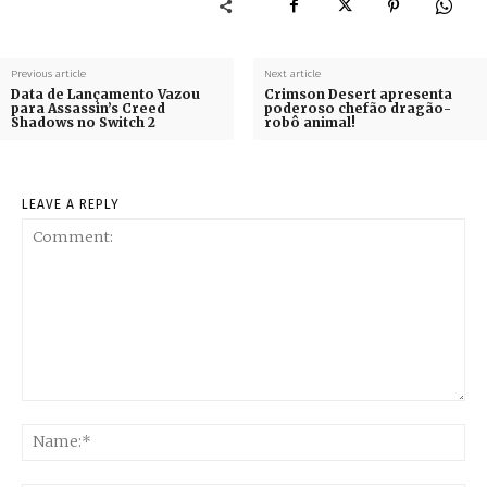
Previous article
Next article
Data de Lançamento Vazou
Crimson Desert apresenta
para Assassin’s Creed
poderoso chefão dragão-
Shadows no Switch 2
robô animal!
LEAVE A REPLY
Comment:
Na