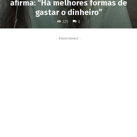
afirma: “Há melhores formas de
gastar o dinheiro”
325
0
- Advertisment -