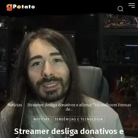
Notícias
Streamer desliga donativos e afirma: "Há melhores formas
de...
NOTÍCIAS
TENDÊNCIAS E TECNOLOGIA
Streamer desliga donativos e