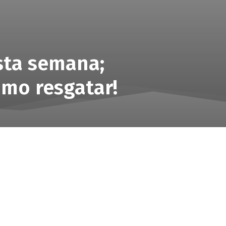
sta semana;
como resgatar!