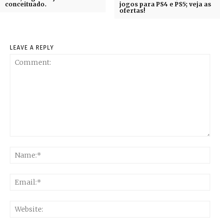
conceituado.
jogos para PS4 e PS5; veja as
ofertas!
LEAVE A REPLY
Comment:
Na
Ema
Web