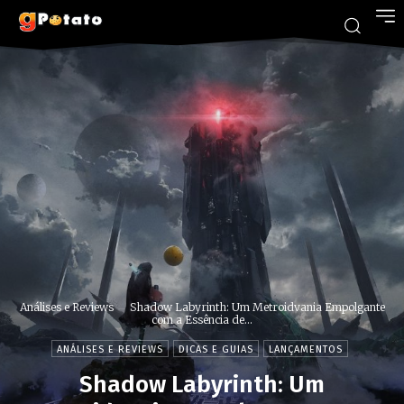
Análises e Reviews
Shadow Labyrinth: Um Metroidvania Empolgante
com a Essência de...
ANÁLISES E REVIEWS
DICAS E GUIAS
LANÇAMENTOS
Shadow Labyrinth: Um