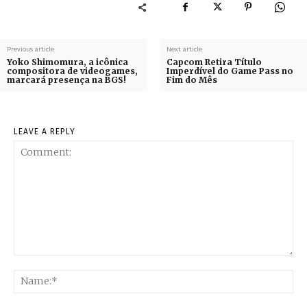
Previous article
Next article
Yoko Shimomura, a icônica
Capcom Retira Título
compositora de videogames,
Imperdível do Game Pass no
marcará presença na BGS!
Fim do Mês
LEAVE A REPLY
Comment:
Na