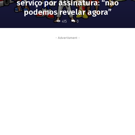
serviço por assinatura: “não
podemos revelar agora”
415
0
- Advertisment -