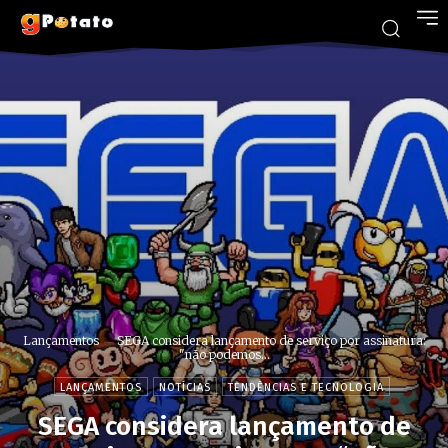
Lançamentos
SEGA considera lançamento de serviço por assinatura:
"não podemos...
LANÇAMENTOS
NOTÍCIAS
TENDÊNCIAS E TECNOLOGIA
SEGA considera lançamento de