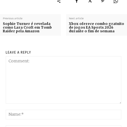
Previous article
Next article
Sophie Turner é revelada
Xbox oferece combo gratuito
como Lara Croft em Tomb
de jogos EA Sports 2026
Raider pela Amazon
durante o fim de semana
LEAVE A REPLY
Comment:
Na