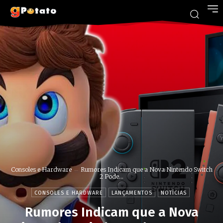
Consoles e Hardware
Rumores Indicam que a Nova Nintendo Switch
2 Pode...
CONSOLES E HARDWARE
LANÇAMENTOS
NOTÍCIAS
Rumores Indicam que a Nova