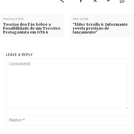
Previous article
Next article
Teorias dos Fãs Sobre a
“Elder Scrolls 6: Informante
Possibilidade de um Terceiro
revela previsão de
Protagonista em GTA 6
lançamento”
LEAVE A REPLY
Comment:
Na