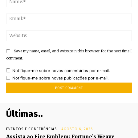
Ema
Web
Save my name, email, and website in this browser for the next time I
comment.
Notifique-me sobre novos comentários por e-mail.
Notifique-me sobre novas publicações por e-mail.
Últimas..
EVENTOS E CONFERÊNCIAS
AGOSTO 6, 2026
Assista ao Fire Emblem: Fortune’s Weave