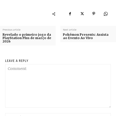
Previous article
Next article
Revelado o primeiro jogo da
Pokémon Presents: Assista
PlayStation Plus de março de
ao Evento Ao Vivo
2026
LEAVE A REPLY
Comment:
Na