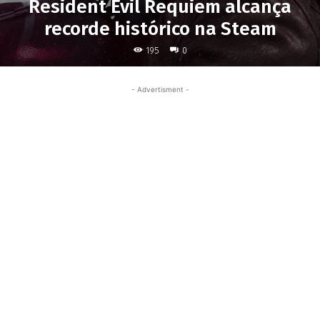
Resident Evil Requiem alcança
recorde histórico na Steam
195
0
- Advertisment -