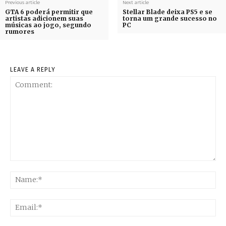
Previous article
Next article
GTA 6 poderá permitir que
Stellar Blade deixa PS5 e se
artistas adicionem suas
torna um grande sucesso no
músicas ao jogo, segundo
PC
rumores
LEAVE A REPLY
Comment:
Na
Ema