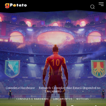
Consoles e Hardware
Rematch: Crossplay Não Estará Disponível no
Lançamento
CONSOLES E HARDWARE
LANÇAMENTOS
NOTÍCIAS