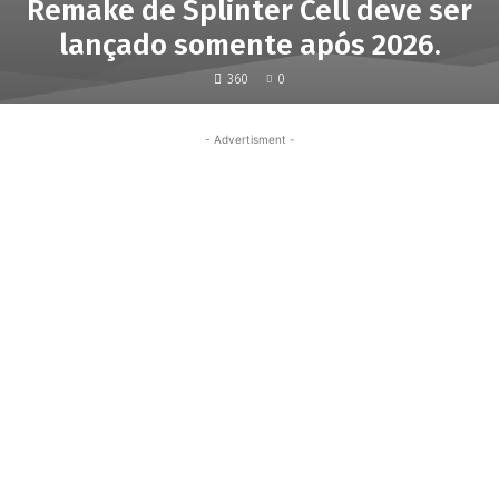
Remake de Splinter Cell deve ser
lançado somente após 2026.
360
0
- Advertisment -