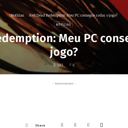
Notícias
Red Dead Redemption: Meu PC consegue rodar o jogo?
NOTÍCIAS
demption: Meu PC cons
jogo?
387
0
- Advertisment -
Share