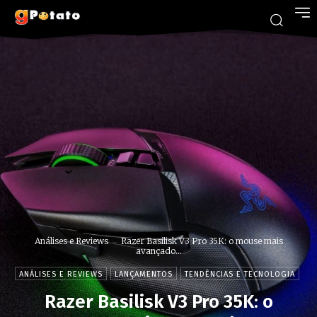
Análises e Reviews
Razer Basilisk V3 Pro 35K: o mouse mais
avançado...
ANÁLISES E REVIEWS
LANÇAMENTOS
TENDÊNCIAS E TECNOLOGIA
Razer Basilisk V3 Pro 35K: o