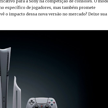
ficativo para a Sony na competição de consoles. O mod
ho específico de jogadores, mas também promete
 vê o impacto dessa nova versão no mercado? Deixe sua