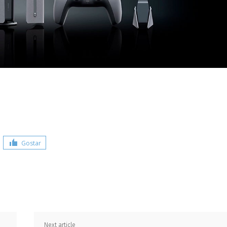
Gostar
Share
Next article