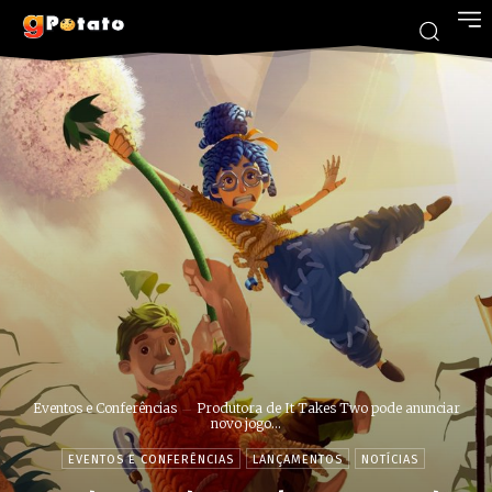
Eventos e Conferências
Produtora de It Takes Two pode anunciar
novo jogo...
EVENTOS E CONFERÊNCIAS
LANÇAMENTOS
NOTÍCIAS