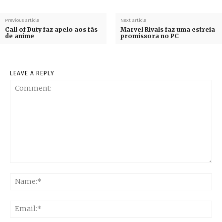
Previous article
Next article
Call of Duty faz apelo aos fãs
Marvel Rivals faz uma estreia
de anime
promissora no PC
LEAVE A REPLY
Comment:
Na
Ema