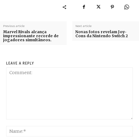
Previous article
Next article
Marvel Rivals alcança
Novas fotos revelam Joy-
impressionante recorde de
Cons da Nintendo Switch 2
jogadores simultâneos.
LEAVE A REPLY
Comment:
Na