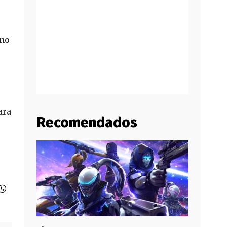
rno
ara
Recomendados