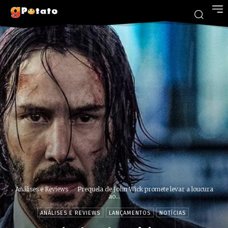
Análises e Reviews
Prequela de John Wick promete levar a loucura
ao...
ANÁLISES E REVIEWS
LANÇAMENTOS
NOTÍCIAS