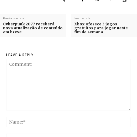
Previous article
Next article
Cyberpunk 2077 receberá
Xbox oferece 3 jogos
nova atualização de conteúdo
gratuitos para jogar neste
em breve
fim de semana
LEAVE A REPLY
Comment:
Na
Ema