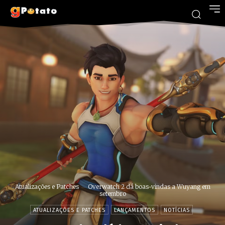
Atualizações e Patches
Overwatch 2 dá boas-vindas a Wuyang em
setembro
ATUALIZAÇÕES E PATCHES
LANÇAMENTOS
NOTÍCIAS