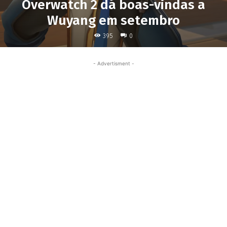
Overwatch 2 dá boas-vindas a
Wuyang em setembro
395
0
- Advertisment -