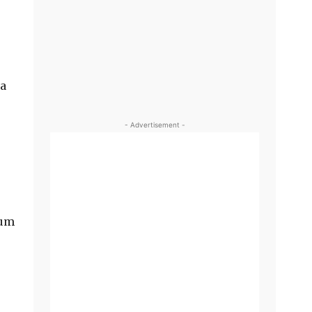
ra
- Advertisement -
 um