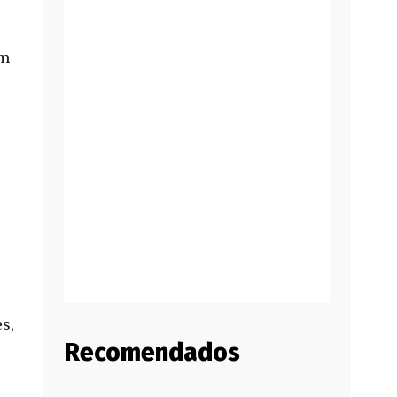
um
s,
Recomendados