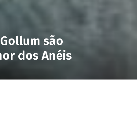
 Gollum são
hor dos Anéis