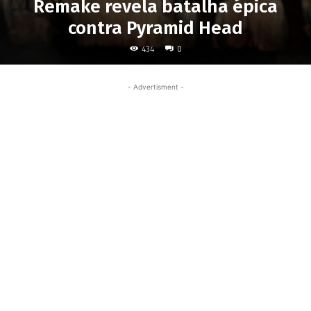
Remake revela batalha épica
contra Pyramid Head
434
0
- Advertisment -