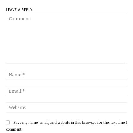
LEAVE A REPLY
Comment:
Na
Ema
Web
Save my name, email, and website in this browser for the next time I
comment.