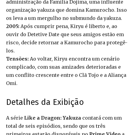
administração da Família Dojima, uma influente
organização yakuza que domina Kamurocho. Isso
os leva a um mergulho no submundo da yakuza.
2005:
Após cumprir pena, Kiryu é liberto e, ao
ouvir do Detetive Date que seus amigos estão em
risco, decide retornar a Kamurocho para protegê-
los.
Tensões:
Ao voltar, Kiryu encontra um cenário
complicado, com suas amizades deterioradas e
um conflito crescente entre o Clã Tojo e a Aliança
Omi.
Detalhes da Exibição
A série
Like a Dragon: Yakuza
contará com um
total de seis episódios, sendo que os três
primeiros estarão disponíveis no
Prime Video
a