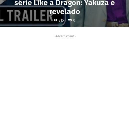
série Like a Dragon: Yakuza é
revelado
315
0
- Advertisment -