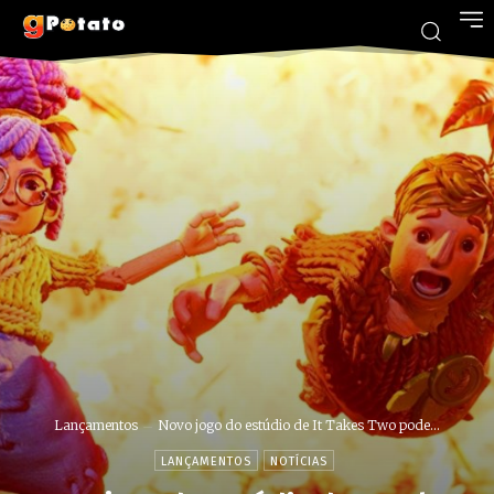
Lançamentos
Novo jogo do estúdio de It Takes Two pode...
LANÇAMENTOS
NOTÍCIAS