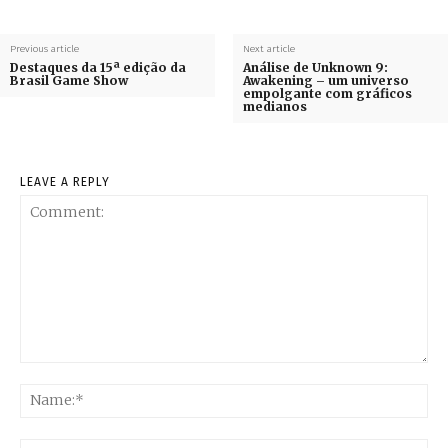
Previous article
Next article
Destaques da 15ª edição da
Análise de Unknown 9:
Brasil Game Show
Awakening – um universo
empolgante com gráficos
medianos
LEAVE A REPLY
Comment:
Na